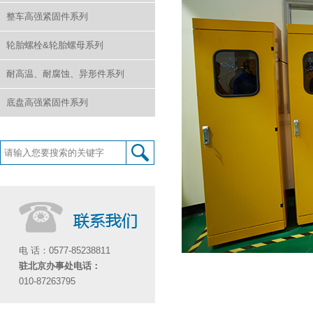
整车高强紧固件系列
轮胎螺栓&轮胎螺母系列
耐高温、耐腐蚀、异形件系列
底盘高强紧固件系列
电 话：0577-85238811
驻北京办事处电话：
010-87263795